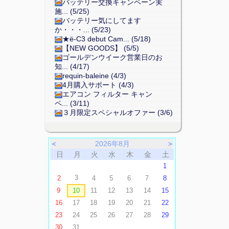
バッテリー交換キャンペーン実
施... (5/25)
バッテリー気にしてます
か・・・... (5/23)
★ë-C3 debut Cam... (5/18)
【NEW GOODS】 (5/5)
ゴールデンウイーク営業日のお
知... (4/17)
requin-baleine (4/3)
4月購入サポート (4/3)
エアコン フィルター キャン
ペ... (3/11)
３月限定スペシャルオファー (3/6)
＜
2026年8月
＞
日
月
火
水
木
金
土
1
3
2
4
5
6
7
8
9
10
11
12
13
14
15
16
17
18
19
20
21
22
23
24
25
26
27
28
29
30
31