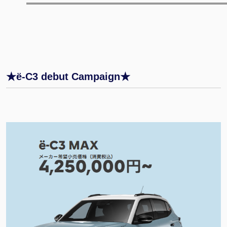
★ë-C3 debut Campaign★