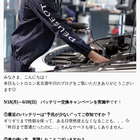
みなさま、こんにちは！
本日もシトロエン名古屋中川のブログをご覧いただきありがとうござい
ます◎
5/18(月)～6/28(日) バッテリー交換キャンペーンを実施中
です！
①最近のバッテリーは“予兆が少ない”ってご存知ですか︖
ギリギリまで性能を保って、ある日突然使えなくなることも。。。💦
「昨日まで普通だったのに…」そんなケースも珍しくありません。
②車の使い方、意識したことございますか？