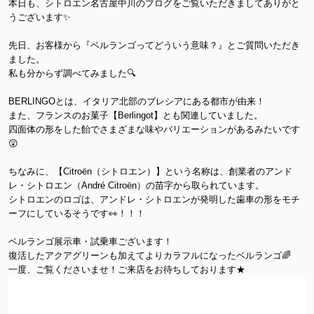
本日も、シトロエン名古屋中川のブログをご覧いただきましてありがと
うございます✨
先日、お客様から『ベルランゴってどういう意味？』とご質問いただき
ました。
私も分からず調べてみました🔍
BERLINGOとは、イタリア北部のブレシアにある都市が由来！
また、フランスのお菓子【Berlingot】とも関連していました。
四面体の形をした飴でさまざまな味やバリエーションがあるみたいです
😲
ちなみに、【Citroën（シトロエン）】という名称は、創業者のアンド
レ・シトロエン（André Citroën）の苗字から取られています。
シトロエンのロゴは、アンドレ・シトロエンが発明した歯車の形をモチ
ーフにしているそうです👀！！！
ベルランゴ展示車・試乗車ございます！
復活したアクアグリーンも加えてよりカラフルになったベルランゴ🌈
一度、ご覧くださいませ！ご来店をお待ちしております★