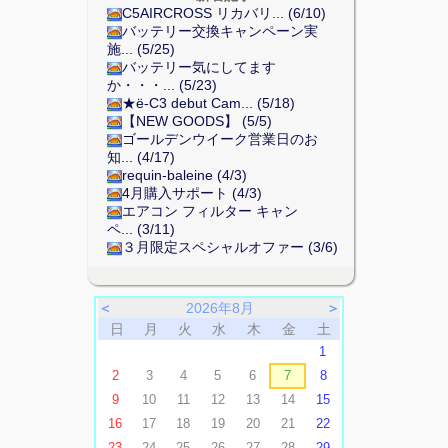
C5AIRCROSS リカバリ... (6/10)
バッテリー交換キャンペーン実
施... (5/25)
バッテリー気にしてます
か・・・... (5/23)
★ë-C3 debut Cam... (5/18)
【NEW GOODS】 (5/5)
ゴールデンウイーク営業日のお
知... (4/17)
requin-baleine (4/3)
4月購入サポート (4/3)
エアコン フィルター キャン
ペ... (3/11)
３月限定スペシャルオファー (3/6)
＜
2026年8月
＞
日
月
火
水
木
金
土
1
2
3
4
5
6
7
8
9
10
11
12
13
14
15
16
17
18
19
20
21
22
23
24
25
26
27
28
29