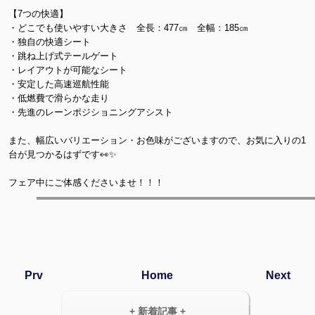
【7つの快適】
・どこでも使いやすい大きさ 全長：477㎝ 全幅：185㎝
・独自の快適シート
・跳ね上げ式テールゲート
・レイアウトが可能なシート
・安定した高速巡航性能
・低燃費で滑らかな走り
・先進のレーンポジショニングアシスト
また、幅広いバリエーション・お色味がございますので、お気に入りの1
台が見つかるはずです👀✨
フェア中にご体感くださいませ！！！
Prv
Home
Next
+ 新着記事 +