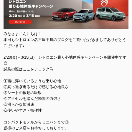
みなさまこんにちは！
本日もシトロエン名古屋中川のブログをご覧いただきましてありがとう
ございます♪
2/20(金)～3/15(日) シトロエン乗り心地体感キャンペーンを開催中です
😊
試乗の際はここをチェック🔍
①宙に浮いているような乗り心地
②真っ過ぎ走るだけで感じる心地良さ
③シートの振動の吸収
④アクセルを踏んだ瞬間の力強さ
⑤滑らかな加減速
⑥使いやすさ・操作性
コンパクトモデルからミニバンまで◎
皆様のご来店をお待ちしております。